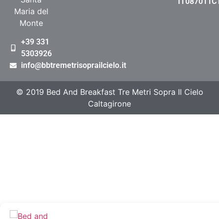
IT087011
Maria del
Monte
+39 331
5303926
info@bbtremetrisoprailcielo.it
© 2019 Bed And Breakfast Tre Metri Sopra Il Cielo
Caltagirone