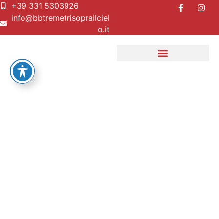
+39 331 5303926
info@bbtremetrisoprailciel
o.it
Contact
Us