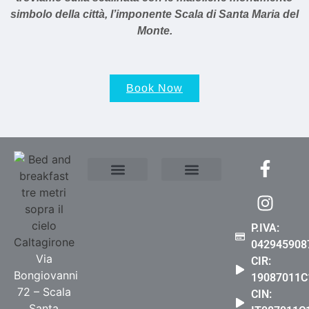
simbolo della città, l’imponente Scala di Santa Maria del
Monte.
Book Now
Where We Are
Contact Us
Privacy Policy
Cookie Policy (EU)
Accessibility Statement
P.IVA:
042945908
Via
CIR:
Bongiovanni
19087011C
72 – Scala
CIN:
Santa